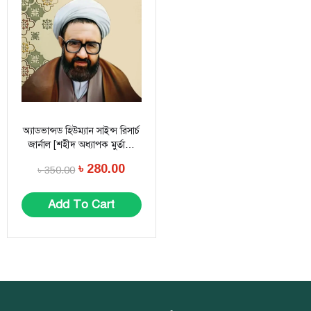
অ্যাডভান্সড হিউম্যান সাইন্স রিসার্চ
জার্নাল [শহীদ অধ্যাপক মুর্তাজা
মোতাহ্হারীর মানবিক চিন্তাদর্শনের
৳
280.00
৳
350.00
উপর বিশেষ সংখ্যা।
Add To Cart