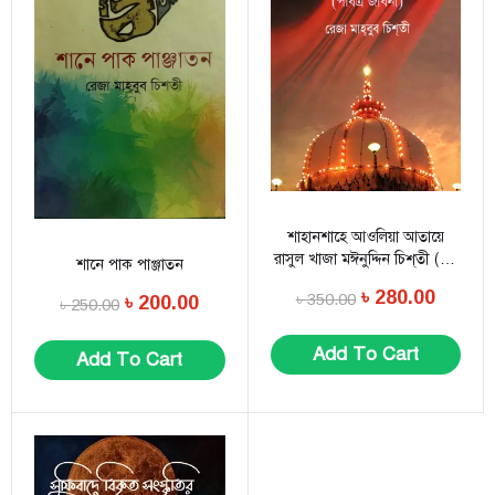
শাহানশাহে আওলিয়া আতায়ে
রাসুল খাজা মঈনুদ্দিন চিশ্‌তী (র.)
শানে পাক পাঞ্জাতন
পবিত্র জীবনী
৳
280.00
৳
350.00
৳
200.00
৳
250.00
Add To Cart
Add To Cart