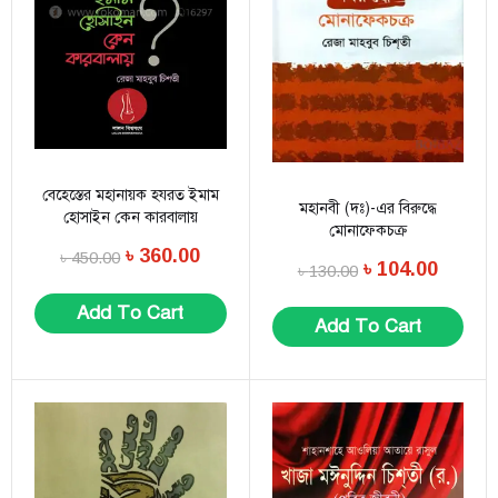
বেহেস্তের মহানায়ক হযরত ইমাম
মহানবী (দঃ)-এর বিরুদ্ধে
হোসাইন কেন কারবালায়
মোনাফেকচক্র
৳
360.00
৳
450.00
৳
104.00
৳
130.00
Add To Cart
Add To Cart