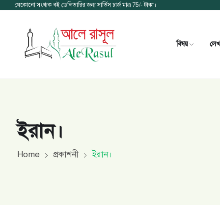
যেকোনো সংখ্যক বই ডেলিভারির জন্য সার্ভিস চার্জ মাত্র 75/- টাকা।
বিষয়
লে
ইরান।
Home
প্রকাশনী
ইরান।