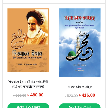
দিওয়ানে ইমাম (ইমাম খোমেইনী
(র.) এর কবিতার সংকলন)
নাহজ আল-ফাসাহাহ
৳
480.00
৳
416.00
৳
600.00
৳
520.00
Add To Cart
Add To Cart