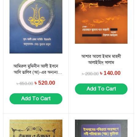
আশার আলো ইমাম মাহ্দী
আলাইহিস্ সালাম
আমিরুল মুমিনীন আলী ইবনে
আবি তালিব (আ)-এর অন্যন্য
৳
140.00
৳
200.00
গুণাবলীর হাদিস সমগ্র
৳
520.00
৳
650.00
Add To Cart
Add To Cart