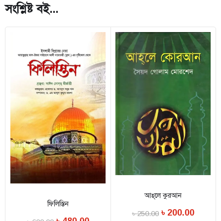
সংশ্লিষ্ট বই...
আহ্‌লে কুরআন
ফিলিস্তিন
৳
200.00
৳
250.00
৳
480.00