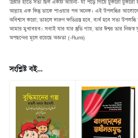
‘স্রষ্টার হাতে সত্য ছিল একটি আয়না- যা পড়ে গিয়ে টুকরো টুকরো
আল্লাহ এক কিন্তু তাকে পাওয়ার পথ অনেক। এই উপলব্ধির আলোকে সু
অবিশ্বাস করো; তাহলে দারুণ ক্ষতিগ্রস্ত হবে, ব্যর্থ হবে সত্য উপল
আমার মুখাবয়ব। সবাই যার যার স্তুতি গায়; তার ঈশ্বর তার নিজস্ব
অপছন্দের মূলে রয়েছে অজ্ঞতা (-Rumi)
সংশ্লিষ্ট বই...