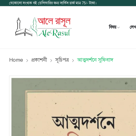
যেকোনো সংখ্যক বই ডেলিভারির জন্য সার্ভিস চার্জ মাত্র 75/- টাকা।
বিষয়
লে
Home
প্রকাশনী
সূচিপত্র
আত্মদর্শনে সুফিবাদ