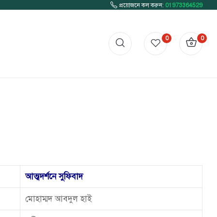
প্রয়োজনে কল করুন:
01973364529
0
0
আত্মদর্শনে সুফিবাদ
মোহাম্মদ আবদুল হাই