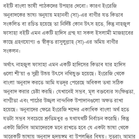
বইটি বাংলা ভাষী পাঠকদের উপহার দেবো। কারণ ইংরেজি
অনুবাদকের ভাষ্য অনুযায় মহানবী (সা)-এর বাণীর যত কিতাব
সংকলিত বা রচিত হয়েছে তা নির্দিষ্ট কোন উৎস হতে, কিন্তু নাহজুল
ফাসাহা বইটি এমন একটি হাদিস গ্রন্হ যা সকল ইসলামী মাজহাবের
কাছে গ্রহণযোগ্য ও স্বীকৃত রাসুলুল্লাহ (সা)-এর অমিয় বাণীর
সংকলন।
অর্থাৎ নাহজুল ফাসাহা এমন একটি হাদিসের কিতাব যার হাদিস
গুলো শী’য়া ও সুন্নী উভয় উৎসে নথিভুক্ত হয়েছে। ইংরেজি থেকে
বাংলা অনুবাদ করতে আমি যতদূর পেরেছে অবিকল তথা সঠিক
অনুবাদ করার চেষ্টা করছি। যেখানেই সম্ভব, মূল বক্তব্যের সংক্ষিপ্ততা,
বাগ্মীতা এবং পাঠের উজ্জ্বল নান্দনিক উপাদানগুলো অক্ষত রাখা
হয়েছে। অনুবাদের ক্ষেত্রে ইংরেজি শব্দের একাধিক বাংলা অর্থ হতে
যতটা সম্ভব সবচেয়ে শ্রুতিমধুর ও যথাযথটি নির্বাচন করেছি। কিন্তু
একটা জিনিস আমাদেরকে মনে রাখতে হবে যে একটা ভাষা থেকে
আরেকটি ভাষায় অনুবাদ হৃদয়ঙ্গম বা উপলব্ধির বিষয়। সুতরাং আমার