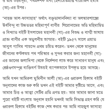
ও তাঁর উত্তরসূরী, পথপ্রদর্শক এবং হেদায়েতপ্রাপ্ত বারোজন ইমাম
(আ)-এর উপর।
“নাহজ আল-ফাসাহাহ” অর্থাৎ বক্তৃতাদাননিদ্যা বা অলঙ্কারশাস্ত্রের
ঊর্ধবিন্দু বা উচ্চততর মহিমাপূর্ণ বাণীর শিরোনামের অতি মহিমাম্বিত
ও বিখ্যাত বইটি ইসলামের মহানবী (সা)-এর বিশুদ্ধ ও বাগ্মী ভাষায়
প্রাজ্ঞ বাণীর এক অতুলনীয় ভান্ডার। বইটি ১৯৫৭ সালে প্রয়াত
আবুল গাসিম পায়ন্দে প্রথম চয়িত করেন। তখন থেকে মানুষের
জীবনের কন্টকময় পথ পরিস্কার ও সুন্দর করার জন্য মহানবী (সা)-
এর জ্ঞানের জলাধিপা থেকে নির্দেশনা লাভ করে সাধারণ মানুষ এবং
শ্রেষ্ঠগুণসম্পূন্ন ব্যক্তিবর্গ উভয়ই ব্যাপকভাবে উপকৃত হয়ে আসছে।
আমি যখন আমিরুল মুমিনীন আলী (আ)-এর গুরারুল হিকাম বইটি
অনুবাদের কাজ শুরু করি তখন এই বইটি আমার দৃষ্টিতে আসে, এবং
আমার চিত্ত ও আত্মা সেটির প্রতি প্রণত হয়। আর আমার জানা মতে
পুরো বইটি বাংলায় অনুবাদ হয়নি তখনই আমি সিদ্ধান্ত গ্রহণ করি যে
গুরারুল হিকাম বইটির কাজ শেষ করার পর আমি নাহজুল ফাসাহা