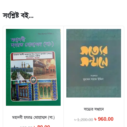
সংশ্লিষ্ট বই...
সত্যের সন্ধানে
মহানবী হযরত মোহাাম্মদ (সা.)
৳
960.00
৳
1,200.00