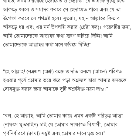
বাইত, প্রথমটি রয়েছে হেদায়েত ও জ্যোতি। যে এটাকে দৃঢ়মুষ্টিতে
আকড়ে ধরবে ও সমাদর করবে সে হেদায়েত পাবে এবং যে তা
উপেক্ষা করবে সে পথভ্রষ্ট হবে। সুতরাং, মহান আল্লাহর কিতাব
আঁকড়ে ধর এবং এর মর্ম উপলব্ধি করার (চেষ্টা কর)। পরেরটির জন্য,
আমি তোমাদেরকে আল্লাহর কথা স্মরণ করিয়ে দিচ্ছি! আমি
তোমাদেরকে আল্লাহর কথা মনে করিয়ে দিচ্ছি!”
“হে আল্লাহ! নেত্রজল (অশ্রু) রক্তে ও দাঁত অনলে (আগুন) পরিণত
হওয়ার পূর্বে তোমার ভয়ে ঝরে পড়া অশ্রুজল দ্বারা আমার হৃদয়কে
দোষমুক্ত করার জন্য আমাকে দুটি অশ্রুসিক্ত নয়ন দাও।”
“বল, হে আল্লাহ, আমি তোমার কাছে এমন একটি পরিতৃপ্ত আত্মা
(নাফসে মুতমাইন) চাই যে তোমার সাক্ষাতে বিশ্বাসী, তোমার
পূর্বনির্ধারণে (ক্বাযা) সন্তুষ্ট এবং তোমার দানে তৃপ্ত হয়।”