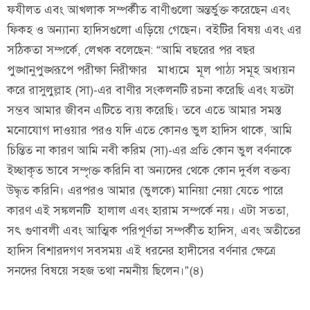
ফযীলত এবং আখলাক সম্পর্কীত বাণীগুলো অন্তর্ভুক্ত করেছেন এবং
ফিকহ ও অন্যান্য হাদিসগুলো এড়িয়ে গেছেন। বইটির বিষয় এবং এর
সঠিকতা সম্পর্কে, লেখক বলেছেন: “আমি বছরের পর বছর
পুঙ্খানুপুঙ্খরূপে পরীক্ষা নিরীক্ষার মাধ্যমে মূল পাঠ্য সমূহ অধ্যয়ন
করে রাসুলুল্লাহ (সা)-এর বাণীর সংকলনটি রচনা করেছি এবং যতটা
সম্ভব আমার জীবন এটিতে ব্যয় করেছি। তবে এতে আমার সমস্ত
মনোযোগ দাওয়ার পরও যদি এতে কোনও ভুল হাদিস থাকে, আমি
চিন্তিত না কারণ আমি নবী করিম (সা)-এর প্রতি কোন ভুল বর্ণনাকে
ইচ্ছাকৃত ভাবে সম্পৃক্ত করিনি বা অন্যদের থেকে কোন দুর্বল বক্তব্য
উদ্ধৃত করিনি। এরপরও আমার (ভুলকে) মানিয়া নেয়া যেতে পারে
কারণ এই সঙ্কলনটি হালাল এবং হারাম সম্পর্কে নয়। এটা সততা,
সৎ গুণাবলী এবং আত্মিক পরিপূর্ণতা সম্পর্কীত হাদিস, এবং অতীতের
হাদিস বিশারদগণ সবসময় এই ধরনের হাদীসের বর্ণনার ক্ষেত্রে
সনদের বিষয়ে সহজ তথা নমনীয় ছিলেন।”(৪)