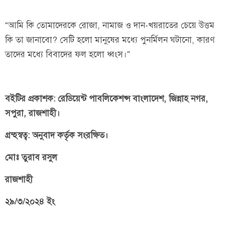
“আমি কি তোমাদেরকে রোজা, নামাজ ও দান-খয়রাতের চেয়ে উত্তম
কি তা জানাবো? সেটি হলো মানুষের মধ্যে পুনর্মিলন ঘটানো, কারণ
তাদের মধ্যে বিবাদের ফল হলো ধ্বংস।”
বইটির প্রকাশক: রেডিয়েন্ট পাবলিকেশন্স বাংলাদেশ, জিন্নাহ নগর,
সপুরা, রাজশাহী।
গ্রন্হস্বত্ব: অনুবাদ কর্তৃক সংরক্ষিত।
মোঃ তুরাব রসুল
রাজশাহী
২৯/৩/২০২৪ ইং