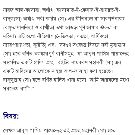
নাহজ আল-ফাসাহা: অর্থাৎ কালামাত-ই-কেসার-ই-হাযরত-ই-
রাসুল(সা) অর্থাৎ ‘নবী করিম (সা)-এর নীতিবচন বা সারগর্ভবাক্য’
(বক্তৃতাদাননিদ্যা ও বাগ্মীতা তথা আড়ম্বরপূর্ণ ভাষার উচ্চতা বা
মহিমা) এটি হলো নীতিশাস্ত্র (নৈতিকতা, সততা, ধার্মিকতা,
ন্যায়পরায়ণতা, সুনীতি) এবং সদগুণ সংত্রুান্ত বিষয়ে নবী মুহাম্মাদ
(সা) হতে বর্ণিত অলঙ্কারপূর্ণ বাণীসমূহ। যা আবুল গাসিম পায়ান্দেহ
সংকলিত একটি হাদিস গ্রন্হ। বইটির নামকরণ মহানবী (সা) এর
একটি হাদিসের আলোকে নাহজ আল-ফাসাহা করা হয়েছে।
রাসুলুল্লাহ (সা) হতে বর্ণিত হাদিস খানা হলো “আমি আরবদের মধ্যে
সবচেয়ে বাগ্মী।”
বিষয়:
লেখক আবুল গাসিম পায়েন্দেহ এই গ্রন্হে মহানবী (সা) হতে