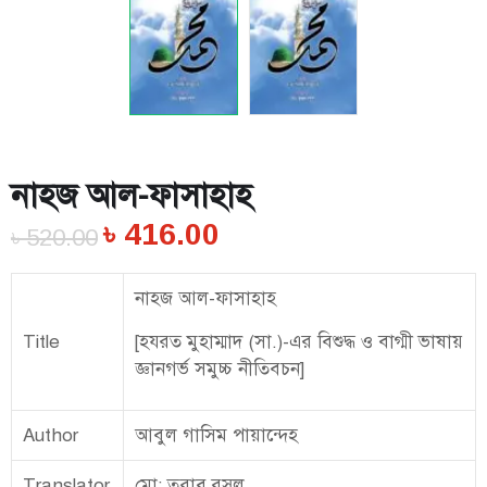
নাহজ আল-ফাসাহাহ
৳
416.00
৳
520.00
নাহজ আল-ফাসাহাহ
Title
[হযরত মুহাম্মাদ (সা.)-এর বিশুদ্ধ ও বাগ্মী ভাষায়
জ্ঞানগর্ভ সমুচ্চ নীতিবচন]
Author
আবুল গাসিম পায়ান্দেহ
Translator
মো: তুরাব রসুল