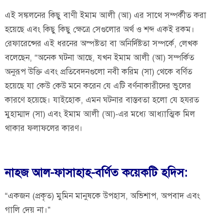
এই সঙ্কলনের কিছু বাণী ইমাম আলী (আ) এর সাথে সম্পর্কীত করা
হয়েছে এবং কিছু কিছু ক্ষেত্রে সেগুলোর অর্থ ও শব্দ একই রকম।
রেফারেন্সের এই ধরনের অস্পষ্টতা বা অনির্দিষ্টতা সম্পর্কে, লেখক
বলেছেন, “অনেক ঘটনা আছে, যখন ইমাম আলী (আ) সম্পর্কিত
অনুরূপ উক্তি এবং প্রতিবেদনগুলো নবী করিম (সা) থেকে বর্ণিত
হয়েছে যা কেউ কেউ মনে করেন যে এটি বর্ণনাকারীদের ভুলের
কারণে হয়েছে। যাইহোক, এমন ঘটনার বাস্তবতা হলো যে হযরত
মুহাম্মাদ (সা) এবং ইমাম আলী (আ)-এর মধ্যে আধ্যাত্মিক মিল
থাকার ফলাফলের কারণ।
নাহজ আল-ফাসাহাহ-বর্ণিত কয়েকটি হদিস:
“একজন (প্রকৃত) মুমিন মানুষকে উপহাস, অভিশাপ, অপবাদ এবং
গালি দেয় না।”