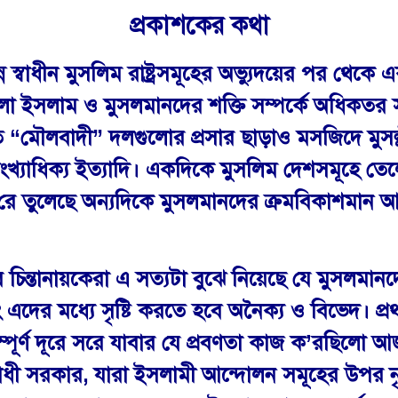
প্রকাশকের কথা
 বিভিন্ন স্বাধীন মুসলিম রাষ্ট্রসমূহের অভ্যুদয়ের পর 
গুলো ইসলাম ও মুসলমানদের শক্তি সম্পর্কে অধিকত
িত “মৌলবাদী” দলগুলোর প্রসার ছাড়াও মসজিদে মুসল্লীর
যাধিক্য ইত্যাদি। একদিকে মুসলিম দেশসমূহে তেলের মত
ক’রে তুলেছে অন্যদিকে মুসলমানদের ক্রমবিকাশমান
যের চিন্তানায়কেরা এ সত্যটা বুঝে নিয়েছে যে মুস
র মধ্যে সৃষ্টি করতে হবে অনৈক্য ও বিভেদ। প্রথম 
র্ণ দূরে সরে যাবার যে প্রবণতা কাজ ক’রছিলো আজ
োধী সরকার, যারা ইসলামী আন্দোলন সমূহের উপর নৃ