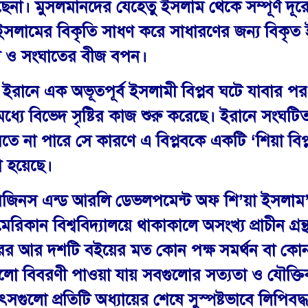
েনা। মুসলমানদের যেহেতু ইসলাম থেকে সম্পূর্ণ দূ
ইসলামের বিকৃতি সাধণ করে সাধারণের জন্য বিকৃ
েদ ও সংঘাতের বীজ বপন।
বে ইরানে এক অভূতপূর্ব ইসলামী বিপ্লব ঘটে যাবার পর
ে বিভেদ সৃষ্টির কাজ শুরু করেছে। ইরানে সংঘটিত ই
রতে না পারে সে কারণে এ বিপ্লবকে একটি ‘শিয়া বিপ্
ো হয়েছে।
িনস এন্ড আরলি ডেভলপমেন্ট অফ শি’য়া ইসলাম” গ্
ান বিশ্ববিদ্যালয়ে থাকাকালে অসংখ্য প্রাচীন গ্রন্থ 
 আর দশটি বইয়ের মত কোন পক্ষ সমর্থন বা কোন পক
ো বিবরণী পাওয়া যায় সবগুলোর সত্যতা ও যৌক্তিকত
র উৎসগুলো প্রতিটি অধ্যায়ের শেষে সুস্পষ্টভাবে লি