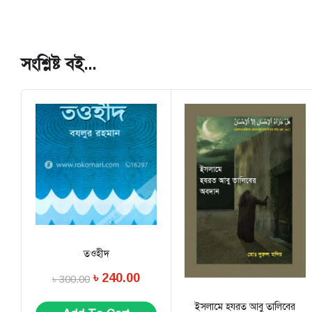
সংশ্লিষ্ট বই...
তওহীদ
৳
240.00
৳
300.00
ইসলামে হযরত আবু তালিবের