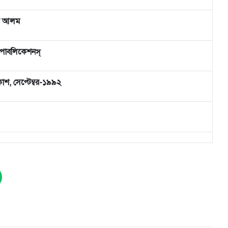
র আলম
 পাবলিকেশনস্
কাশ, সেপ্টেম্বর-১৯৯২