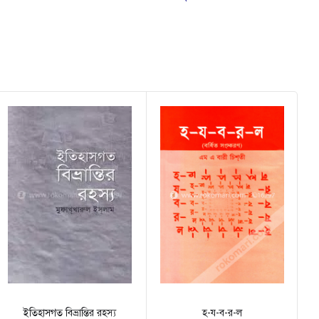
ইতিহাসগত বিভ্রান্তির রহস্য
হ-য-ব-র-ল