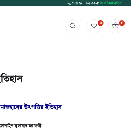
প্রয়োজনে কল করুন:
01973364529
0
0
ইতিহাস
 মাজহাবের উৎপত্তির ইতিহাস
হোসাইন মুহাম্মদ জা’ফরী