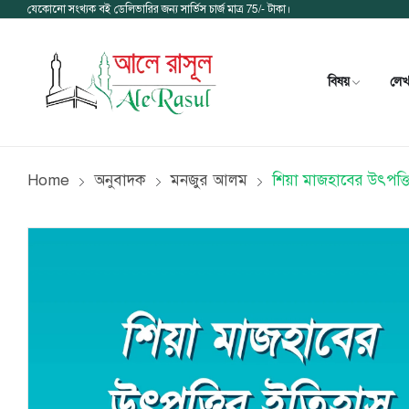
যেকোনো সংখ্যক বই ডেলিভারির জন্য সার্ভিস চার্জ মাত্র 75/- টাকা।
বিষয়
লে
Home
অনুবাদক
মনজুর আলম
শিয়া মাজহাবের উৎপত্ত