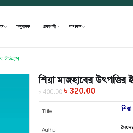
খক
অনুবাদক
প্রকাশনী
সম্পাদক
ির ইতিহাস
শিয়া মাজহাবের উৎপত্তির 
৳
320.00
৳
400.00
শিয়া
Title
সৈয়দ 
Author