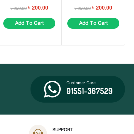
৳
200.00
৳
200.00
৳
250.00
৳
250.00
Add To Cart
Add To Cart
Customer Care
01551-367529
SUPPORT