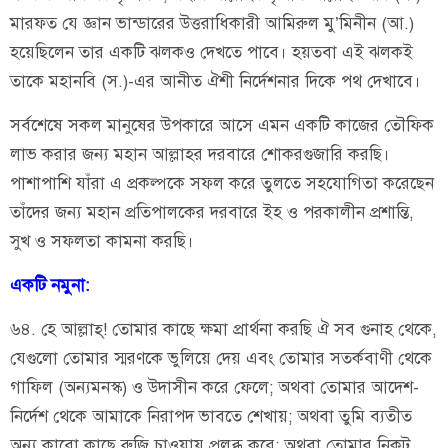
মারফত যে জ্ঞান ভান্ডারের উত্তরাধিকারী আমিরুল মু’মিনীন (আ.)
হয়েছিলেন তার একটি ঝলকও দেখতে পাবে। হয়তবা এই ঝলকই
তাকে মহানবি (স.)-এর আনীত ঐশী নির্দেশনার দিকে পথ দেখাবে।
সর্বশেষে সকল মানুষের উপকারে আসে এমন একটি কাজের তৌফিক
লাভ করার জন্য মহান আল্লাহর দরবারে শোকরগুজারি করছি।
পাশাপাশি যাঁরা এ প্রকল্পকে সফল করে তুলতে সহযোগিতা করেছেন
তাঁদের জন্য মহান প্রতিপালকের দরবারে ইহ ও পরকালীন প্রশান্তি,
সুখ ও সফলতা কামনা করছি।
একটি নমুনা:
৬৪. হে আল্লাহ্! তোমার কাছে ক্ষমা প্রার্থনা করছি ঐ সব গুনাহ থেকে,
যেগুলো তোমার স্মরণকে ভুলিয়ে দেয় এবং তোমার সতর্কবাণী থেকে
গাফিল (অন্যমনস্ক) ও উদাসীন করে ফেলে; অথবা তোমার আদেশ-
নির্দেশ থেকে আমাকে নিরাপদ ভাবতে শেখায়; অথবা তুমি ব্যতীত
অন্য কারো কাছে রুজি চাওয়ায় প্রলুব্ধ করে; অথবা তোমার নিকট