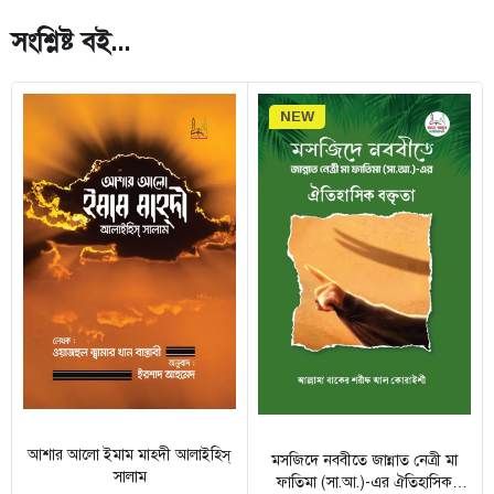
সংশ্লিষ্ট বই...
NEW
আশার আলো ইমাম মাহ্দী আলাইহিস্
মসজিদে নববীতে জান্নাত নেত্রী মা
সালাম
ফাতিমা (সা.আ.)-এর ঐতিহাসিক