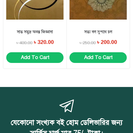
সাত সমুদ্র অনন্ত জিজ্ঞাসা
সত্য বল সুপথে চল
৳
320.00
৳
200.00
৳
400.00
৳
250.00
Add To Cart
Add To Cart
যেকোনো সংখ্যক বই হোম ডেলিভারির জন্য