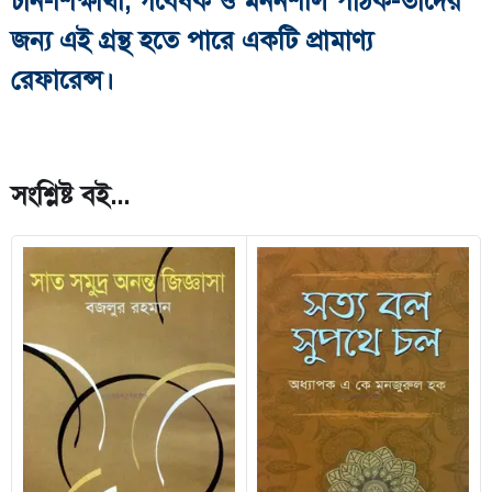
চান-শিক্ষার্থী, গবেষক ও মননশীল পাঠক-তাদের
জন্য এই গ্রন্থ হতে পারে একটি প্রামাণ্য
রেফারেন্স।
সংশ্লিষ্ট বই...