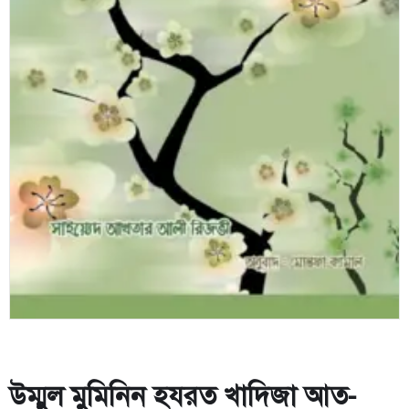
উম্মুল মুমিনিন হযরত খাদিজা আত-