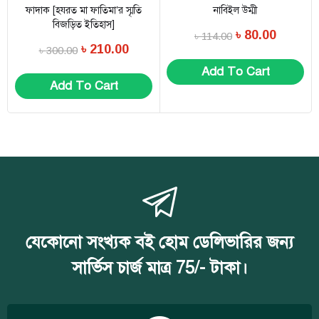
ফাদাক [হযরত মা ফাতিমা’র স্মৃতি
নাবিইল উম্মী
বিজড়িত ইতিহাস]
৳
80.00
৳
114.00
৳
210.00
৳
300.00
Add To Cart
Add To Cart
যেকোনো সংখ্যক বই হোম ডেলিভারির জন্য
সার্ভিস চার্জ মাত্র 75/- টাকা।