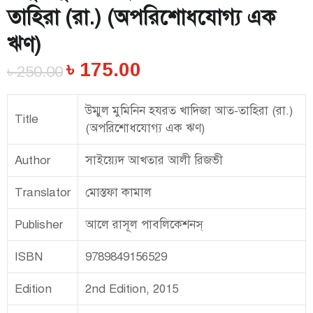
তাহিরা (রা.) (অপরিশোধযোগ্য এক
ঋণ)
৳
175.00
৳
250.00
উম্মুল মুমিনিন হযরত খাদিজা আত-তাহিরা (রা.)
Title
(অপরিশোধযোগ্য এক ঋণ)
Author
সাইয়্যেদ আখতার আলী রিজভী
Translator
মোস্তফা কামাল
Publisher
আলে রাসূল পাবলিকেশনস্
ISBN
9789849156529
Edition
2nd Edition, 2015