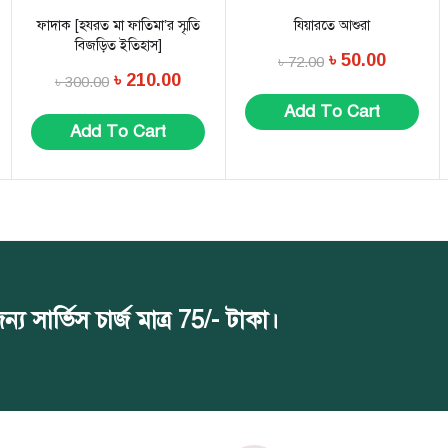
ফাদাক [হযরত মা ফাতিমা’র স্মৃতি
যিয়ারতে আশুরা
বিজড়িত ইতিহাস]
৳
50.00
৳
72.00
৳
210.00
৳
300.00
Add To Cart
Add To Cart
সার্ভিস চার্জ মাত্র 75/- টাকা।