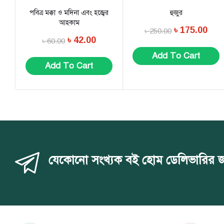
পবিত্র মক্কা ও মদিনা এবং হজ্বের
হুজুর
আহকাম
৳
175.00
৳
250.00
৳
42.00
৳
60.00
Add To Cart
Add To Cart
যেকোনো সংখ্যক বই হোম ডেলিভারির জন্য 