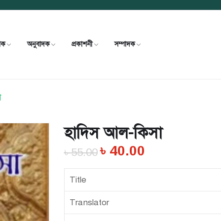
খক
অনুবাদক
প্রকাশনী
সম্পাদক
া
হাদিস আল-কিসা
৳
40.00
৳
55.00
Title
Translator