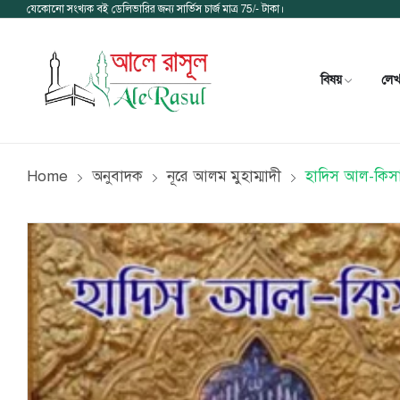
যেকোনো সংখ্যক বই ডেলিভারির জন্য সার্ভিস চার্জ মাত্র 75/- টাকা।
বিষয়
লে
Home
অনুবাদক
নূরে আলম মুহাম্মাদী
হাদিস আল-কিস