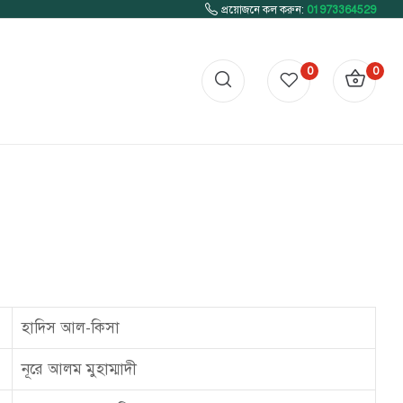
প্রয়োজনে কল করুন:
01973364529
0
0
হাদিস আল-কিসা
নূরে আলম মুহাম্মাদী