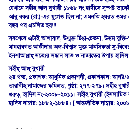
যেখানে সহীহ আল বুখারী ১৮৬৮ নং হাদীসে সুস্পষ্ট ভাবে
আবু বকর (রা.)-এর যুগেও ছিল না; এমনকি হযরত ওমর (রা
বছর পর প্রচলিত হয়!!!
সবশেষে এটাই আশাবাদ, উন্মুক্ত চিন্তা-চেতনা, উত্তম যুক্তি
মাযহাবগত আকীদার অন্ধ-বিশ্বাস মুক্ত মানসিকতা সু-বিবে
ইনশাআল্লাহ্ সত্যের সন্ধান লাভ ও নাজাতের উপায় হাসি
সহীহ্ আল্ বুখারী
২য় খন্ড, প্রকাশক: আধুনিক প্রকাশনী, প্রকাশকাল: আগষ্
তারাবীহ নামাজের ফযিলত, পৃষ্ঠা: ২৭৭-২৭৯। সহীহ বুখা
গুরুত্ব, হাদিস নং-২০০৮-২০১১। সহীহ বুখারী (ইসলামি
হাদিস নাম্বার: ১৮৮২-১৮৮৪। [ আন্তর্জাতিক নাম্বার: ২০