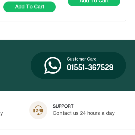
Add To Cart
Add To Cart
Customer Care
01551-367529
SUPPORT
ty
Contact us 24 hours a day