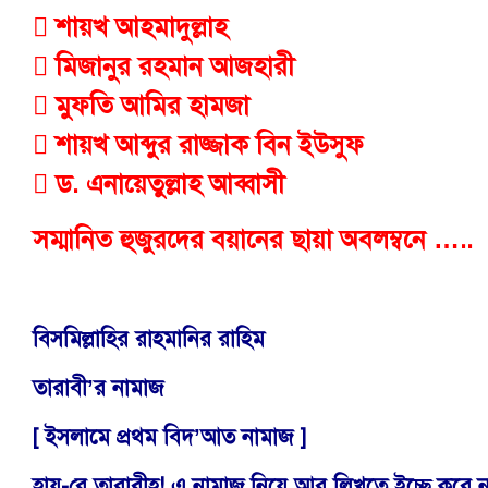
 শায়খ আহমাদুল্লাহ
 মিজানুর রহমান আজহারী
 মুফতি আমির হামজা
 শায়খ আব্দুর রাজ্জাক বিন ইউসুফ
 ড. এনায়েতুল্লাহ আব্বাসী
সম্মানিত হুজুরদের বয়ানের ছায়া অবলম্বনে …..
বিসমিল্লাহির রাহমানির রাহিম
তারাবী’র নামাজ
[ ইসলামে প্রথম বিদ’আত নামাজ ]
হায়-রে তারাবীহ! এ নামাজ নিয়ে আর লিখতে ইচ্ছে করে 