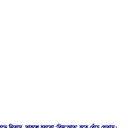
 পড়ে নিতাম, তাহলে হয়তো ‘বিদ’আত’ হতে বেঁচে যেতাম।