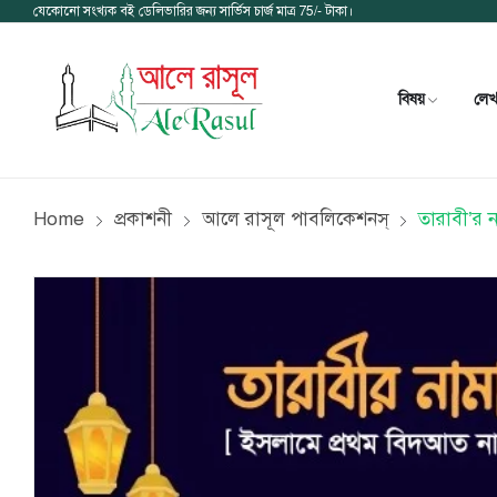
যেকোনো সংখ্যক বই ডেলিভারির জন্য সার্ভিস চার্জ মাত্র 75/- টাকা।
বিষয়
লে
Home
প্রকাশনী
আলে রাসূল পাবলিকেশনস্
তারাবী’র 