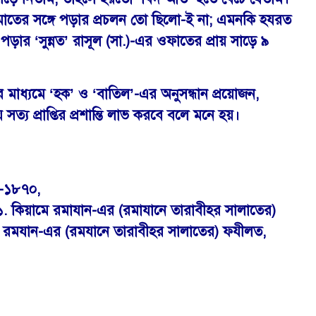
জামাতের সঙ্গে পড়ার প্রচলন তো ছিলো-ই না; এমনকি হযরত
র ‘সুন্নত’ রাসূল (সা.)-এর ওফাতের প্রায় সাড়ে ৯
েষণের মাধ্যমে ‘হক’ ও ‘বাতিল’-এর অনুসন্ধান প্রয়োজন,
য প্রাপ্তির প্রশান্তি লাভ করবে বলে মনে হয়।
৭-১৮৭০,
/১. কিয়ামে রমাযান-এর (রমাযানে তারাবীহর সালাতের)
মে রমযান-এর (রমযানে তারাবীহর সালাতের) ফযীলত,