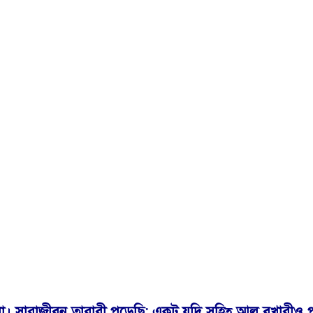
না। সারাজীবন তারাবী পড়েছি; একটু যদি সহিহ্ আল বুখারীও