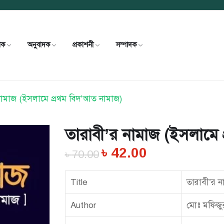
খক
অনুবাদক
প্রকাশনী
সম্পাদক
নামাজ (ইসলামে প্রথম বিদ’আত নামাজ)
তারাবী’র নামাজ (ইসলামে 
৳
42.00
৳
70.00
Title
তারাবী’র ন
Author
মোঃ মফিজু