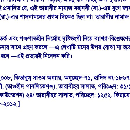
ই প্রমানিত যে, এই তারাবীর নামাজ মহানবী (সা.)-এর যুগে 
.)-এর শাসনামলের প্রথম দিকেও ছিল না। তারাবীর নামাজ পড়া
-তর্ক এবং পক্ষপাতহীন নির্মোহ দৃষ্টিভংগী নিয়ে ব্যাখ্যা-বিশ্ল
চনার সাথে গ্রহণ করলে —এ লেখাটি মনের উপর বোঝা না হয়ে সত্
ল হবে —এই প্রত্যয়ই নিবেদন করি।
ট/২০০৮, কিতাবুস্ সাওম অধ্যায়, অনুচ্ছেদ-৭১, হাদিস নং-১৮৬
রী, (তাওহীদ পাবলিকেশন্স), তারাবীহর সালাত, পরিচ্ছেদ: ৩১
ক ফাউন্ডেশন) ২৪/ তারাবীহর সালাত, পরিচ্ছেদ: ১২৫২. কিয়া
০৮-২০১২ ]