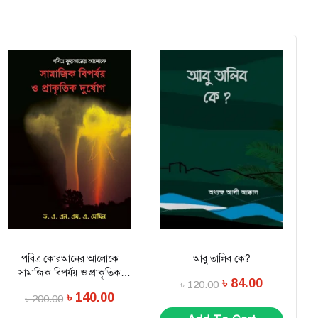
পবিত্র কোরআনের আলোকে
আবু তালিব কে?
সামাজিক বিপর্যয় ও প্রাকৃতিক
৳
84.00
৳
120.00
দুর্যোগ
৳
140.00
৳
200.00