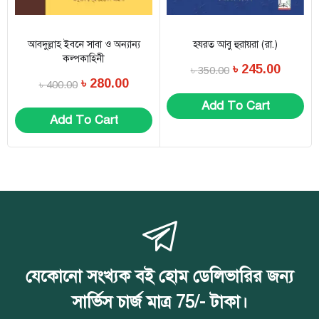
আবদুল্লাহ ইবনে সাবা ও অন্যান্য
হযরত আবু হুরায়রা (রা.)
কল্পকাহিনী
৳
245.00
৳
350.00
৳
280.00
৳
400.00
Add To Cart
Add To Cart
যেকোনো সংখ্যক বই হোম ডেলিভারির জন্য
সার্ভিস চার্জ মাত্র 75/- টাকা।