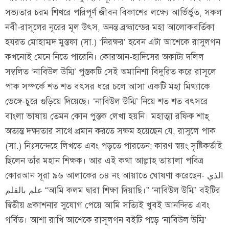
সভ্যতার চরম শিখরে পরিপূর্ণ জীবন বিকাশের লক্ষ্যে আর্ভির্ভুত, সকল
নবী-রাসূলের নূরের মূল উৎস, অনন্ত ব্রহ্মান্ডের মহা আলোকবর্তিকা
হযরত মোহাম্মদ মুস্তফা (সা.) ‘নিরক্ষর’ হবেন এটা আশেকে রাসুলগন
কখনোই মেনে নিতে পারেনি। কোরআন-হাদিসের অকাট্য দলিল
সম্বলিত ‘নাবিউল উম্মি’ পুস্তকটি সেই অমানিশা বিদুরিত করে রাসূলে
পাক সম্পর্কে শত শত বৎসর ধরে চলে আসা একটি মহা মিথ্যাকে
ভেঙ্গে-চুরে গুড়িয়ে দিয়েছে। ‘নাবিউল উম্মি’ নিয়ে শত শত বৎসরে
বাংলা ভাষায় তেমন কোন পুস্তক লেখা হয়নি। মহাত্মা রফিক শাহ্
অত্যন্ত দক্ষ্যতার সাথে প্রমান করতে সক্ষম হয়েছেন যে, রাসুলে পাক
(সা.) নিঃসন্দেহে লিখতে এবং পড়তে পারতেন; কারণ স্বয়ং সৃষ্টিকর্তাই
ছিলেন তাঁর মহান শিক্ষক। আর এই কথা আল্লাহ তায়ালা পবিত্র
কোরআন সূরা ৯৬ আলাকের ০৪ নং আয়াতে ঘোষণা করেছেন- الذي
علم بالقلم “আমি কলম দ্বারা শিক্ষা দিয়াছি।” ‘নাবিউল উম্মি’ বইটির
দ্বিতীয় প্রকাশনার সুযোগ পেয়ে আমি সত্যিই খুবই আনন্দিত এবং
গর্বিত। আশা রাখি আশেকে রাসূলগন বইটি পড়ে ‘নাবিউল উম্মি’