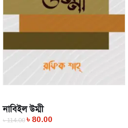
নাবিইল উম্মী
৳
80.00
৳
114.00