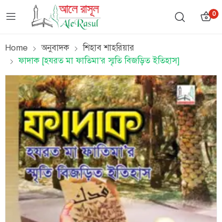
0
Home
অনুবাদক
শিহাব শাহরিয়ার
ফাদাক [হযরত মা ফাতিমা’র স্মৃতি বিজড়িত ইতিহাস]