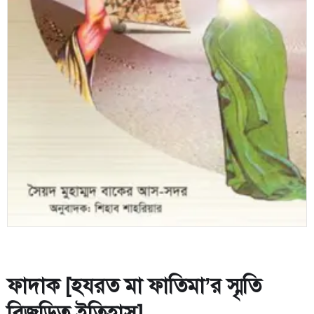
ফাদাক [হযরত মা ফাতিমা’র স্মৃতি
বিজড়িত ইতিহাস]